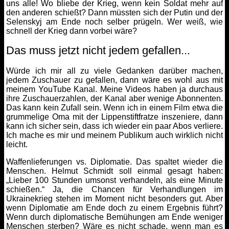
uns alle! Wo bliebe der Krieg, wenn kein Soldat mehr auf
den anderen schießt? Dann müssten sich der Putin und der
Selenskyj am Ende noch selber prügeln. Wer weiß, wie
schnell der Krieg dann vorbei wäre?
Das muss jetzt nicht jedem gefallen...
Würde ich mir all zu viele Gedanken darüber machen,
jedem Zuschauer zu gefallen, dann wäre es wohl aus mit
meinem YouTube Kanal. Meine Videos haben ja durchaus
ihre Zuschauerzahlen, der Kanal aber wenige Abonnenten.
Das kann kein Zufall sein. Wenn ich in einem Film etwa die
grummelige Oma mit der Lippenstiftfratze inszeniere, dann
kann ich sicher sein, dass ich wieder ein paar Abos verliere.
Ich mache es mir und meinem Publikum auch wirklich nicht
leicht.
Waffenlieferungen vs. Diplomatie. Das spaltet wieder die
Menschen. Helmut Schmidt soll einmal gesagt haben:
„Lieber 100 Stunden umsonst verhandeln, als eine Minute
schießen.“ Ja, die Chancen für Verhandlungen im
Ukrainekrieg stehen im Moment nicht besonders gut. Aber
wenn Diplomatie am Ende doch zu einem Ergebnis führt?
Wenn durch diplomatische Bemühungen am Ende weniger
Menschen sterben? Wäre es nicht schade, wenn man es