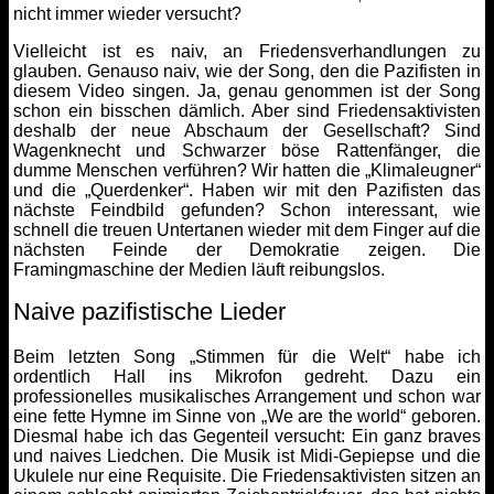
nicht immer wieder versucht?
Vielleicht ist es naiv, an Friedensverhandlungen zu
glauben. Genauso naiv, wie der Song, den die Pazifisten in
diesem Video singen. Ja, genau genommen ist der Song
schon ein bisschen dämlich. Aber sind Friedensaktivisten
deshalb der neue Abschaum der Gesellschaft? Sind
Wagenknecht und Schwarzer böse Rattenfänger, die
dumme Menschen verführen? Wir hatten die „Klimaleugner“
und die „Querdenker“. Haben wir mit den Pazifisten das
nächste Feindbild gefunden? Schon interessant, wie
schnell die treuen Untertanen wieder mit dem Finger auf die
nächsten Feinde der Demokratie zeigen. Die
Framingmaschine der Medien läuft reibungslos.
Naive pazifistische Lieder
Beim letzten Song „Stimmen für die Welt“ habe ich
ordentlich Hall ins Mikrofon gedreht. Dazu ein
professionelles musikalisches Arrangement und schon war
eine fette Hymne im Sinne von „We are the world“ geboren.
Diesmal habe ich das Gegenteil versucht: Ein ganz braves
und naives Liedchen. Die Musik ist Midi-Gepiepse und die
Ukulele nur eine Requisite. Die Friedensaktivisten sitzen an