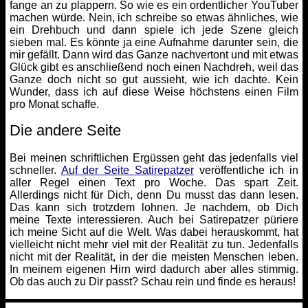
fange an zu plappern. So wie es ein ordentlicher YouTuber
machen würde. Nein, ich schreibe so etwas ähnliches, wie
ein Drehbuch und dann spiele ich jede Szene gleich
sieben mal. Es könnte ja eine Aufnahme darunter sein, die
mir gefällt. Dann wird das Ganze nachvertont und mit etwas
Glück gibt es anschließend noch einen Nachdreh, weil das
Ganze doch nicht so gut aussieht, wie ich dachte. Kein
Wunder, dass ich auf diese Weise höchstens einen Film
pro Monat schaffe.
Die andere Seite
Bei meinen schriftlichen Ergüssen geht das jedenfalls viel
schneller.
Auf der Seite Satirepatzer
veröffentliche ich in
aller Regel einen Text pro Woche. Das spart Zeit.
Allerdings nicht für Dich, denn Du musst das dann lesen.
Das kann sich trotzdem lohnen. Je nachdem, ob Dich
meine Texte interessieren. Auch bei Satirepatzer püriere
ich meine Sicht auf die Welt. Was dabei herauskommt, hat
vielleicht nicht mehr viel mit der Realität zu tun. Jedenfalls
nicht mit der Realität, in der die meisten Menschen leben.
In meinem eigenen Hirn wird dadurch aber alles stimmig.
Ob das auch zu Dir passt? Schau rein und finde es heraus!