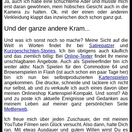
Ja, auch ich habe eine schüchterne Ader und musste mich
erst daran gewöhnen, mein hübsches Gesicht auch in die
Kamera zu halten. Ok, mit der einen oder anderen
Verkleidung klappt das inzwischen doch schon ganz gut.
Und der ganze andere Kram...
Und was ich sonst noch so mache? Meine Sicht auf die
Welt in Worten findet Ihr bei
Satirepatzer
und
Kurzgeschichten-Stories
. Ich bin übrigens auch käuflich
und das ziemlich billig: Bei
Online-Texter
findet Ihr meine
unschlagbaren Angebote. Auch als Spieleerfinder bin ich
weiter aktiv: Nach Spielen für den Commodore 64 und
Browserspielen in Flash (ist auch schon ein paar Tage her)
bin ich nun bei selbstproduzierten
Kartenspielen
angekommen. Die drucke, schneide und lackiere ich nicht
nur selbst, ab und zu verkaufe ich auch eines davon über
meinen Onlineshop Kartenspiel-Kompakt. Und sonst? Ab
und zu poste ich aktuelle Ereignisse und Gedanken aus
meinem Leben auf meiner ganz persönlichen Seite
Mettlerweb
.
Ich freue mich über jeden Zuschauer, der mit meinen
YouTube Filmen sein Glück versucht. Also dann, halte Dich
ran. Mit etwas Ausdauer und gutem Willen wirst Du es