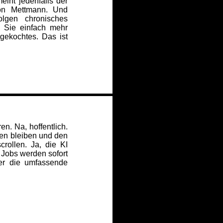
int jedenfalls der
ton Mettmann. Und
lgen chronisches
 Sie einfach mehr
gekochtes. Das ist
en. Na, hoffentlich.
en bleiben und den
rollen. Ja, die KI
 Jobs werden sofort
ier die umfassende