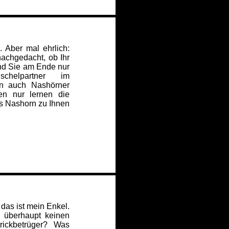
. Aber mal ehrlich:
achgedacht, ob Ihr
ind Sie am Ende nur
chelpartner im
en auch Nashörner
en nur lernen die
as Nashorn zu Ihnen
 das ist mein Enkel.
 überhaupt keinen
rickbetrüger? Was