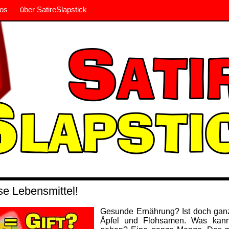
os
über SatireSlapstick
se Lebensmittel!
Gesunde Ernährung? Ist doch ganz 
Äpfel und Flohsamen. Was kann