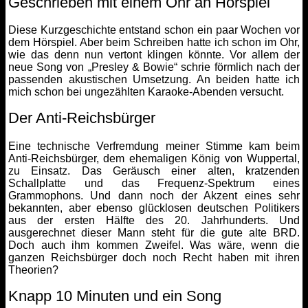
Geschrieben mit einem Ohr an Hörspiel
Diese Kurzgeschichte entstand schon ein paar Wochen vor
dem Hörspiel. Aber beim Schreiben hatte ich schon im Ohr,
wie das denn nun vertont klingen könnte. Vor allem der
neue Song von „Presley & Bowie“ schrie förmlich nach der
passenden akustischen Umsetzung. An beiden hatte ich
mich schon bei ungezählten Karaoke-Abenden versucht.
Der Anti-Reichsbürger
Eine technische Verfremdung meiner Stimme kam beim
Anti-Reichsbürger, dem ehemaligen König von Wuppertal,
zu Einsatz. Das Geräusch einer alten, kratzenden
Schallplatte und das Frequenz-Spektrum eines
Grammophons. Und dann noch der Akzent eines sehr
bekannten, aber ebenso glücklosen deutschen Politikers
aus der ersten Hälfte des 20. Jahrhunderts. Und
ausgerechnet dieser Mann steht für die gute alte BRD.
Doch auch ihm kommen Zweifel. Was wäre, wenn die
ganzen Reichsbürger doch noch Recht haben mit ihren
Theorien?
Knapp 10 Minuten und ein Song