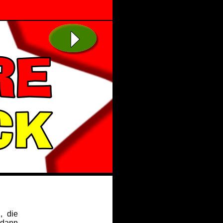
, die
 dann