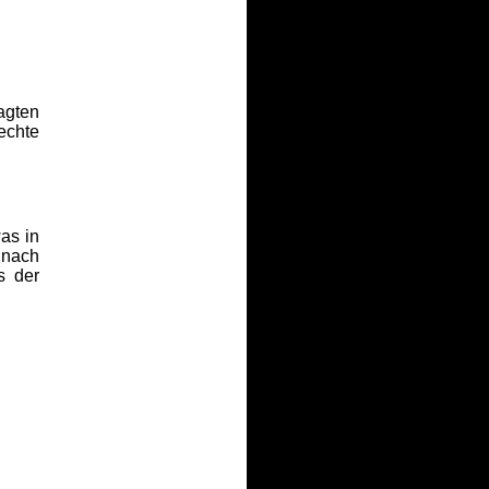
agten
echte
as in
 nach
s der