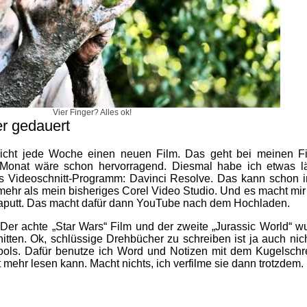
Vier Finger? Alles ok!
er gedauert
tlicht jede Woche einen neuen Film. Das geht bei meinen F
ro Monat wäre schon hervorragend. Diesmal habe ich etwas l
s Videoschnitt-Programm: Davinci Resolve. Das kann schon i
ehr als mein bisheriges Corel Video Studio. Und es macht mir 
aputt. Das macht dafür dann YouTube nach dem Hochladen.
 Der achte „Star Wars“ Film und der zweite „Jurassic World“ w
itten. Ok, schlüssige Drehbücher zu schreiben ist ja auch nich
ools. Dafür benutze ich Word und Notizen mit dem Kugelschre
ht mehr lesen kann. Macht nichts, ich verfilme sie dann trotzdem.