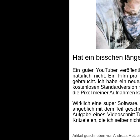
Hat ein bisschen läng
Ein guter YouTuber veröffen
natürlich nicht. Ein Film p
gebraucht. Ich habe ein neue
kostenlosen Standardversion m
die Pixel meiner Aufnahmen k
Wirklich eine super Software.
angeblich mit dem Teil geschn
Aufgabe eines Videoschnitt-T
Kritzeleien, die ich selber nic
Artikel geschrieben von Andreas Mettler