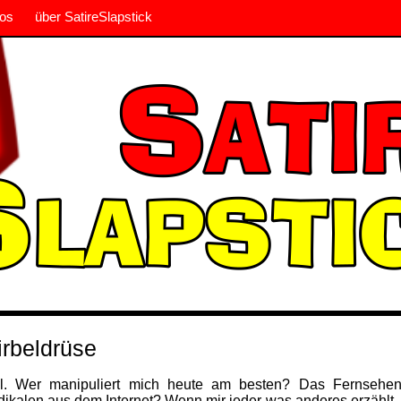
os
über SatireSlapstick
rbeldrüse
l. Wer manipuliert mich heute am besten? Das Fernsehen
adikalen aus dem Internet? Wenn mir jeder was anderes erzählt,