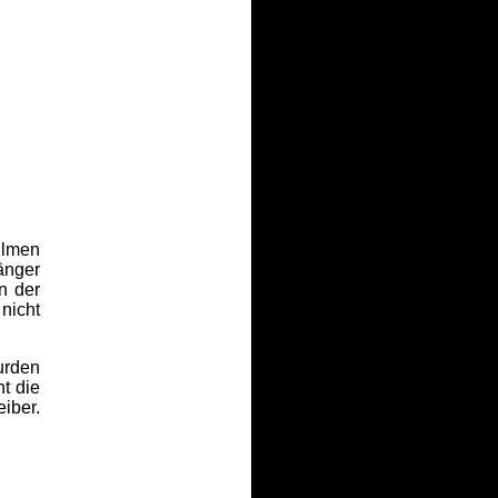
ilmen
änger
n der
nicht
urden
t die
iber.